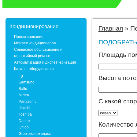
Кондиционирование
Главная
»
П
Проектирование
ПОДОБРАТ
Монтаж кондиционеров
Сервисное обслуживание и
Площадь по
гарантийный ремонт
Автоматизация и диспетчеризация
Каталог оборудования
Lg
Высота пото
Samsung
Ballu
Midea
С какой сто
Panasonic
Hitachi
Toshiba
Dantex
Количество 
Chigo
Gree эконом-класс