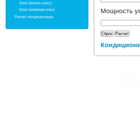
Gree бизнес-класс
Мощность ус
Gree премиум-класс
Расчет кондиционера
Кондициони
Тел./факс: 
г. Тула, ул
1Г (ТЦ Утюг