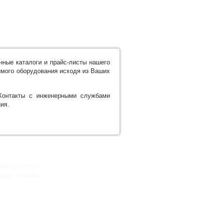
ные каталоги и прайс-листы нашего
имого оборудования исходя из Ваших
 Контакты с инженерными службами
ия.
 ЦентрКлимат
айта
: Interplay