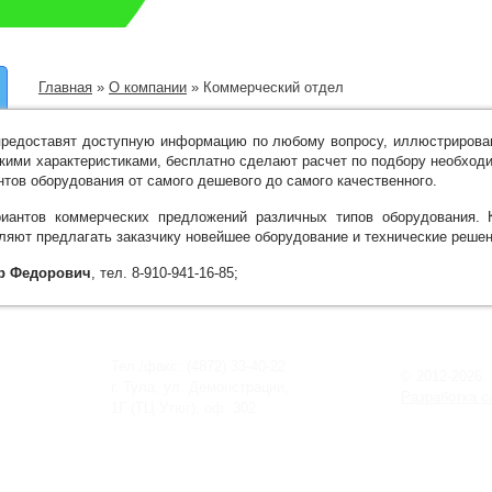
Главная
»
О компании
»
Коммерческий отдел
редоставят доступную информацию по любому вопросу, иллюстрирован
кими характеристиками, бесплатно сделают расчет по подбору необход
тов оборудования от самого дешевого до самого качественного.
риантов коммерческих предложений различных типов оборудования.
ляют предлагать заказчику новейшее оборудование и технические решен
р Федорович
, тел. 8-910-941-16-85;
Тел./факс: (4872) 33-40-22
© 2012-2026.
г. Тула, ул. Демонстрации,
Разработка с
1Г (ТЦ Утюг), оф. 302