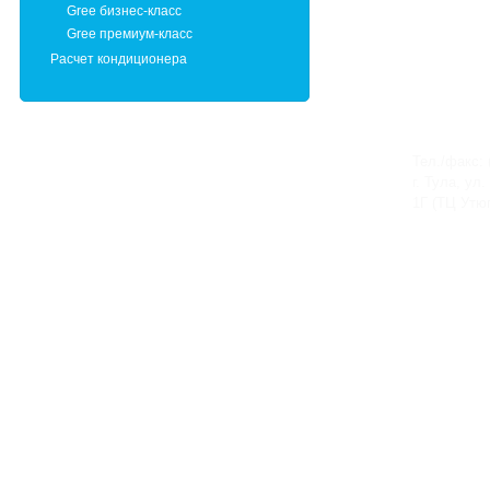
Gree бизнес-класс
Gree премиум-класс
Расчет кондиционера
Тел./факс: 
г. Тула, ул
1Г (ТЦ Утюг